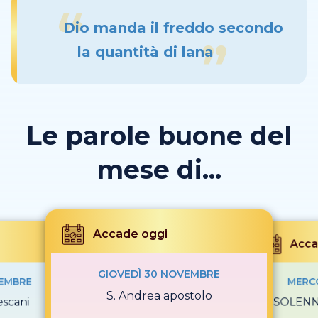
Dio manda il freddo secondo
la quantità di lana
Le parole buone del
mese di...
Accade oggi
Acca
GIOVEDÌ 30 NOVEMBRE
VEMBRE
MERCO
S. Andrea apostolo
escani
SOLENNI