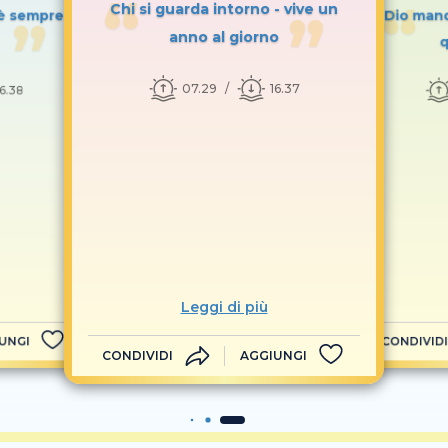
Chi si guarda intorno - vive un
o è sempre
Dio mand
anno al giorno
q
07.29
16.37
16.38
Leggi di più
UNGI
CONDIVIDI
CONDIVIDI
AGGIUNGI