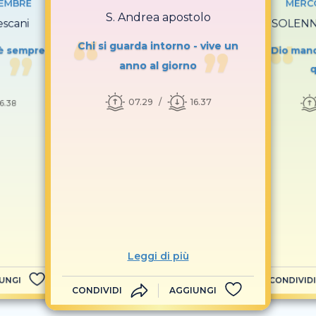
VEMBRE
MERCO
S. Andrea apostolo
escani
SOLENNI
Chi si guarda intorno - vive un
o è sempre
Dio mand
anno al giorno
q
07.29
16.37
16.38
Leggi di più
UNGI
CONDIVIDI
CONDIVIDI
AGGIUNGI