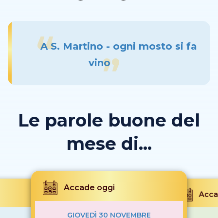
A S. Martino - ogni mosto si fa
vino
Le parole buone del
mese di...
Accade oggi
Acca
GIOVEDÌ 30 NOVEMBRE