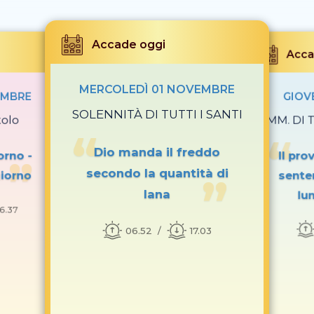
Accade oggi
Acca
MERCOLEDÌ 01 NOVEMBRE
EMBRE
GIOV
SOLENNITÀ DI TUTTI I SANTI
tolo
COMM. DI T
Dio manda il freddo
orno -
Il pro
secondo la quantità di
giorno
sente
lana
lu
16.37
06.52
17.03