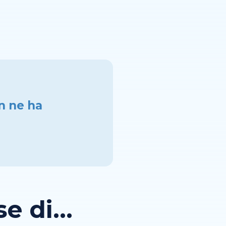
on ne ha
 di...