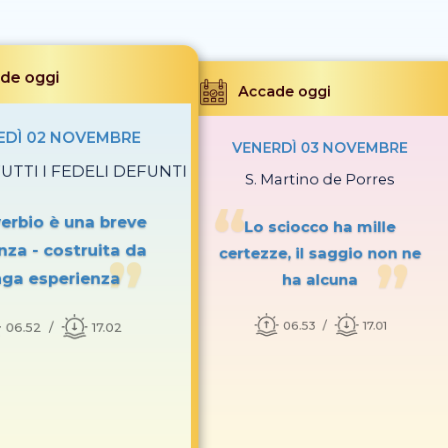
de oggi
Accade oggi
EDÌ 02 NOVEMBRE
VENERDÌ 03 NOVEMBRE
UTTI I FEDELI DEFUNTI
S. Martino de Porres
verbio è una breve
Lo sciocco ha mille
nza - costruita da
certezze, il saggio non ne
nga esperienza
ha alcuna
06.53
17.01
06.52
17.02