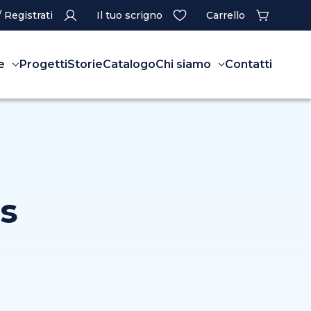
/ Registrati
Il tuo scrigno
Carrello
e
Progetti
Storie
Catalogo
Chi siamo
Contatti
es