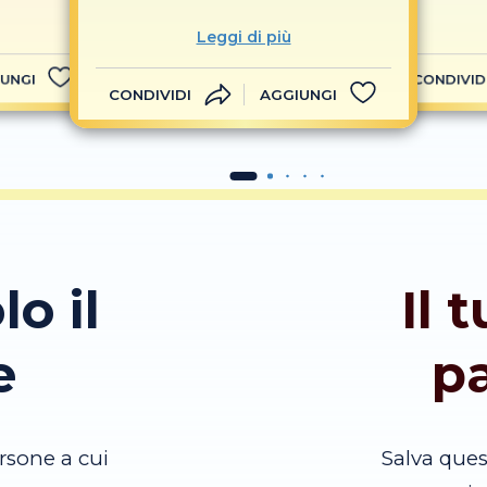
Leggi di più
UNGI
CONDIVID
CONDIVIDI
AGGIUNGI
lo il
Il 
e
p
rsone a cui
Salva que