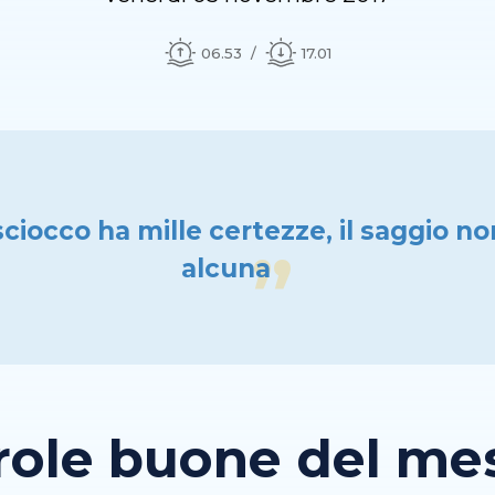
06.53
17.01
sciocco ha mille certezze, il saggio n
alcuna
role buone del mese