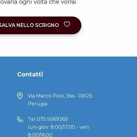
trovarla ogni volta che vorrai
SALVA NELLO SCRIGNO
Contatti
Via Marco Polo, 1bis - 06125
Perugia
Tel
075 5069369
lun-giov: 8.00/17.00 - ven:
8.00/16.00