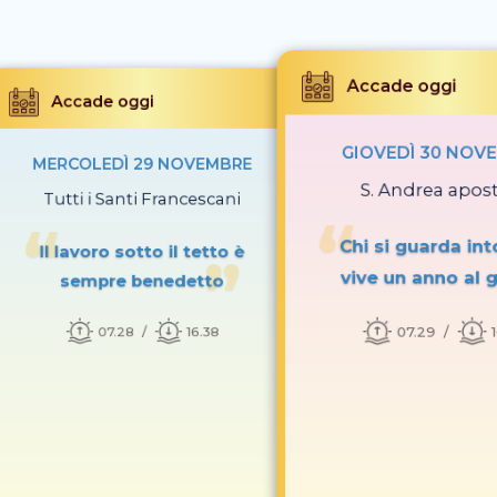
Accade oggi
Accade oggi
GIOVEDÌ 30 NOV
MERCOLEDÌ 29 NOVEMBRE
S. Andrea apos
Tutti i Santi Francescani
Chi si guarda int
Il lavoro sotto il tetto è
vive un anno al 
sempre benedetto
07.29
07.28
16.38