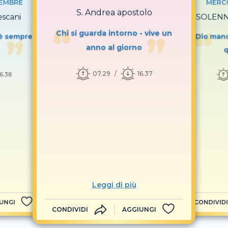
VEMBRE
MERCO
S. Andrea apostolo
escani
SOLENNI
Chi si guarda intorno - vive un
o è sempre
Dio mand
anno al giorno
q
07.29
16.37
16.38
Leggi di più
UNGI
CONDIVIDI
CONDIVIDI
AGGIUNGI