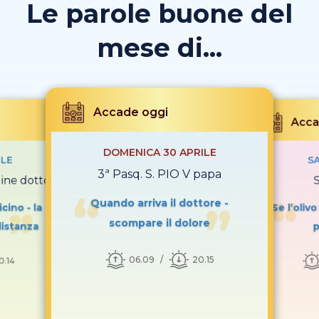
Le parole buone del
mese di...
Accade oggi
Acca
DOMENICA 30 APRILE
ILE
SA
3ª Pasq. S. PIO V papa
gine dottore
Quando arriva il dottore -
icino - la
Se l’olivo
scompare il dolore
distanza
p
06.09
20.15
0.14