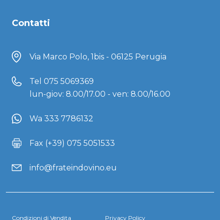
Contatti
Via Marco Polo, 1bis - 06125 Perugia
Tel
075 5069369
lun-giov: 8.00/17.00 - ven: 8.00/16.00
Wa 333 7786132
Fax (+39) 075 5051533
info@frateindovino.eu
Condizioni di Vendita
Privacy Policy