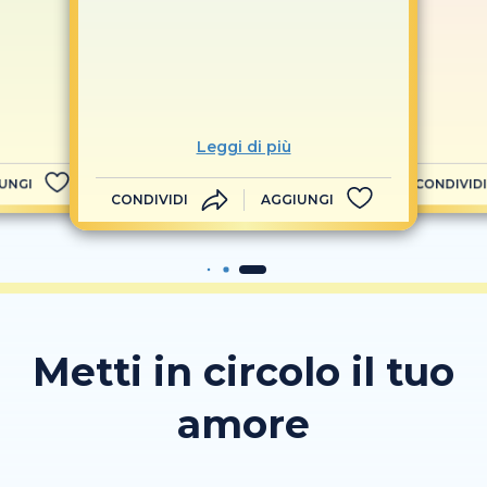
Leggi di più
UNGI
CONDIVIDI
CONDIVIDI
AGGIUNGI
Metti in circolo il tuo
amore