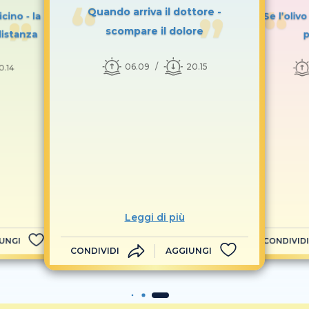
Quando arriva il dottore -
icino - la
Se l’olivo
scompare il dolore
distanza
p
06.09
20.15
0.14
Leggi di più
UNGI
CONDIVIDI
CONDIVIDI
AGGIUNGI