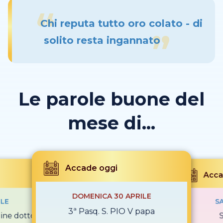
Chi reputa tutto oro colato - di
solito resta ingannato
Le parole buone del
mese di...
Accade oggi
Acca
DOMENICA 30 APRILE
ILE
SA
3ª Pasq. S. PIO V papa
gine dottore