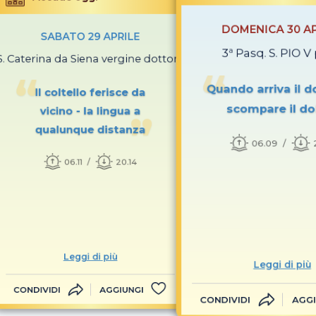
DOMENICA 30 AP
SABATO 29 APRILE
3ª Pasq. S. PIO V
S. Caterina da Siena vergine dottore
Quando arriva il d
Il coltello ferisce da
scompare il do
vicino - la lingua a
qualunque distanza
06.09
06.11
20.14
Leggi di più
Leggi di più
CONDIVIDI
AGGIUNGI
CONDIVIDI
AGGI