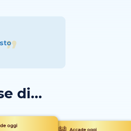
esto
 di...
de oggi
Accade oggi