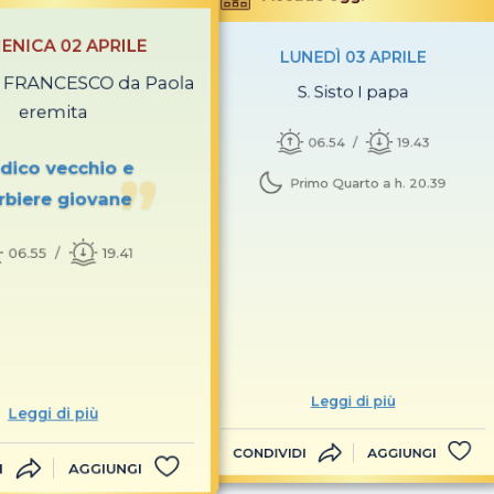
ENICA 02 APRILE
LUNEDÌ 03 APRILE
S. FRANCESCO da Paola
S. Sisto I papa
eremita
06.54
19.43
dico vecchio e
Primo Quarto a h. 20.39
rbiere giovane
06.55
19.41
Leggi di più
Leggi di più
CONDIVIDI
AGGIUNGI
I
AGGIUNGI