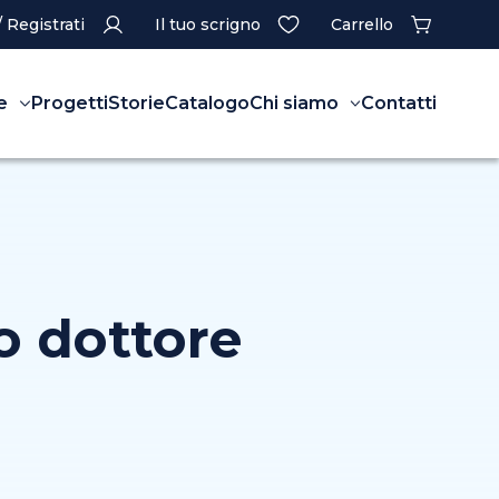
/ Registrati
Il tuo scrigno
Carrello
e
Progetti
Storie
Catalogo
Chi siamo
Contatti
o dottore