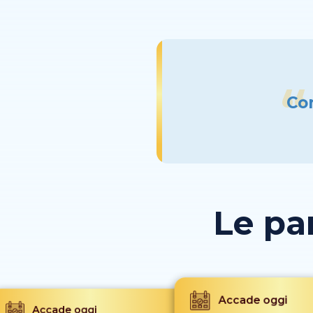
Con
Le pa
Accade oggi
Accade oggi