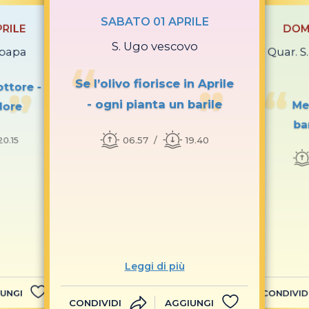
SABATO 01 APRILE
RILE
DOM
S. Ugo vescovo
 papa
5ª Quar. 
Se l’olivo fiorisce in Aprile
ottore -
- ogni pianta un barile
Me
lore
ba
06.57
19.40
20.15
Leggi di più
UNGI
CONDIVID
CONDIVIDI
AGGIUNGI