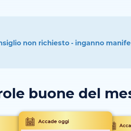
siglio non richiesto - inganno manif
role buone del mese
Accade oggi
Acca