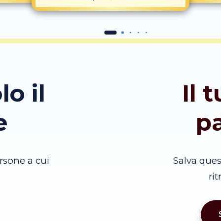
lo il
Il 
e
p
rsone a cui
Salva que
ri