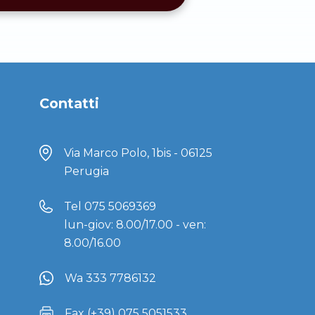
Contatti
Via Marco Polo, 1bis - 06125
Perugia
Tel
075 5069369
lun-giov: 8.00/17.00 - ven:
8.00/16.00
Wa 333 7786132
Fax (+39) 075 5051533