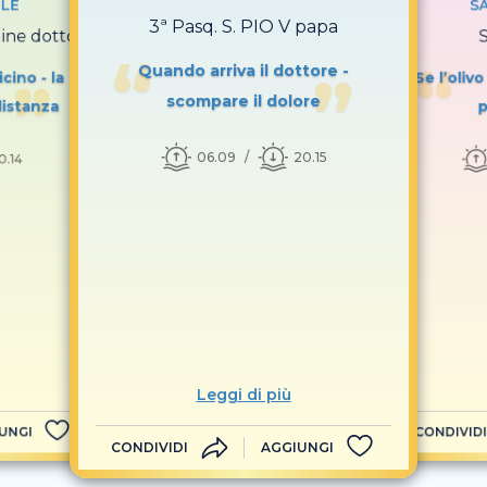
ILE
SA
3ª Pasq. S. PIO V papa
gine dottore
Quando arriva il dottore -
icino - la
Se l’olivo
scompare il dolore
distanza
p
06.09
20.15
0.14
Leggi di più
UNGI
CONDIVIDI
CONDIVIDI
AGGIUNGI