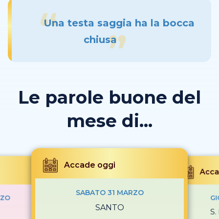
Una testa saggia ha la bocca
chiusa
Le parole buone del
mese di...
Accade oggi
Acca
SABATO 31 MARZO
RZO
GI
SANTO
S.