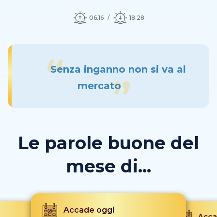
06.16
18.28
Senza inganno non si va al
mercato
Le parole buone del
mese di...
Accade oggi
Acca