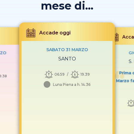
mese di...
Accade oggi
Acca
SABATO 31 MARZO
RZO
GI
SANTO
S.
Prima d
06.59
19.39
9.38
Marzo fa
Luna Piena a h. 14.36