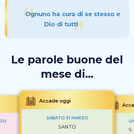
Ognuno ha cura di se stesso e
Dio di tutti
Le parole buone del
mese di...
Accade oggi
Acca
SABATO 31 MARZO
RZO
GI
SANTO
S.