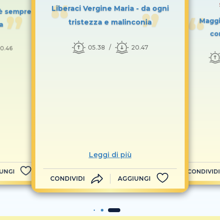
Liberaci Vergine Maria - da ogni
 è sempre
Maggio
tristezza e malinconia
a
co
05.38
20.47
0.46
Leggi di più
UNGI
CONDIVIDI
CONDIVIDI
AGGIUNGI