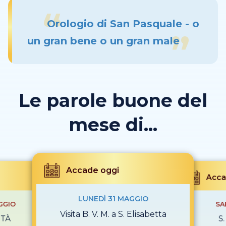
Orologio di San Pasquale - o
un gran bene o un gran male
Le parole buone del
mese di...
Accade oggi
Acca
LUNEDÌ 31 MAGGIO
GGIO
SA
Visita B. V. M. a S. Elisabetta
ITÀ
S