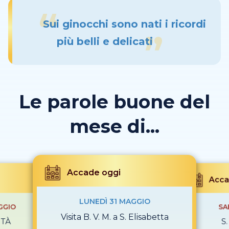
Sui ginocchi sono nati i ricordi
più belli e delicati
Le parole buone del
mese di...
Accade oggi
Acca
LUNEDÌ 31 MAGGIO
GGIO
SA
Visita B. V. M. a S. Elisabetta
ITÀ
S