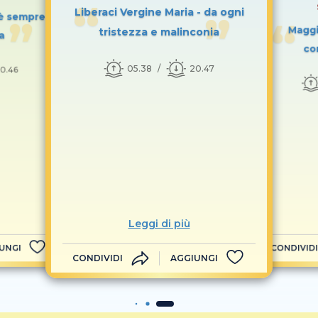
Liberaci Vergine Maria - da ogni
 è sempre
Maggio
tristezza e malinconia
a
co
05.38
20.47
0.46
Leggi di più
UNGI
CONDIVIDI
CONDIVIDI
AGGIUNGI