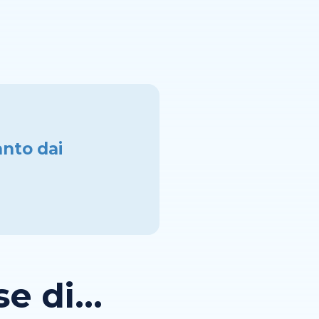
anto dai
 di...