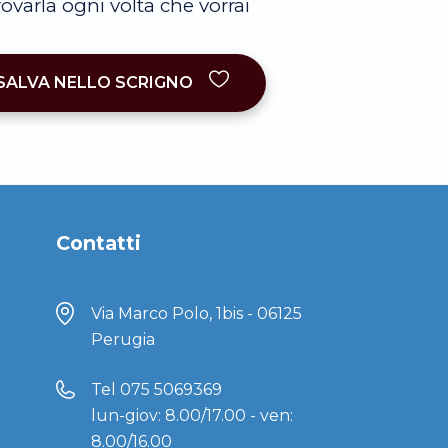
trovarla ogni volta che vorrai
SALVA NELLO SCRIGNO
Contatti
Via Marco Polo, 1bis - 06125
Perugia
Tel
075 5069369
lun-giov: 8.00/17.00 - ven:
8.00/16.00