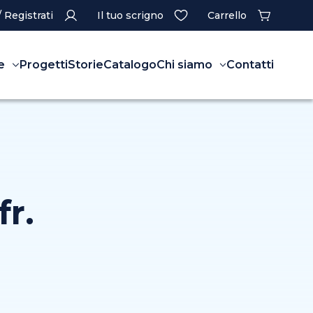
/ Registrati
Il tuo scrigno
Carrello
e
Progetti
Storie
Catalogo
Chi siamo
Contatti
r.