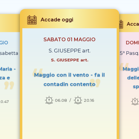
Accade oggi
Acca
SABATO 01 MAGGIO
GIO
DOME
S. GIUSEPPE art.
lisabetta
5ª Pasq.
S. GIUSEPPE art.
Maria -
Maggi
Maggio con il vento - fa il
za e
dell
contadin contento
sp
06.08
20.16
0.47