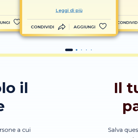
Leggi di più
UNGI
CONDIVID
CONDIVIDI
AGGIUNGI
lo il
Il 
e
p
rsone a cui
Salva que