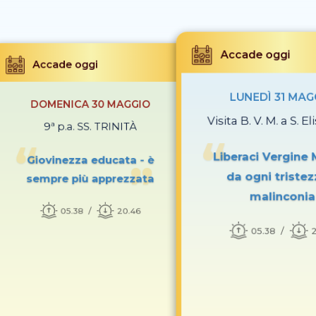
Accade oggi
Accade oggi
LUNEDÌ 31 MAG
DOMENICA 30 MAGGIO
Visita B. V. M. a S. E
9ª p.a. SS. TRINITÀ
Liberaci Vergine 
Giovinezza educata - è
da ogni tristez
sempre più apprezzata
malinconia
05.38
20.46
05.38
2