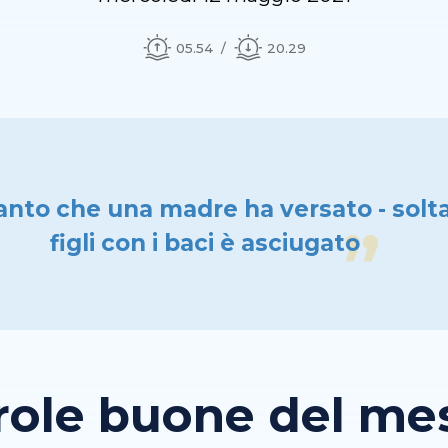
05.54
20.29
ianto che una madre ha versato - solt
figli con i baci è asciugato
role buone del mese