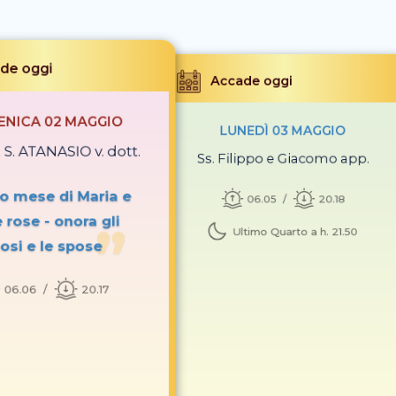
de oggi
Accade oggi
NICA 02 MAGGIO
LUNEDÌ 03 MAGGIO
 S. ATANASIO v. dott.
Ss. Filippo e Giacomo app.
o mese di Maria e
06.05
20.18
e rose - onora gli
Ultimo Quarto a h. 21.50
osi e le spose
06.06
20.17