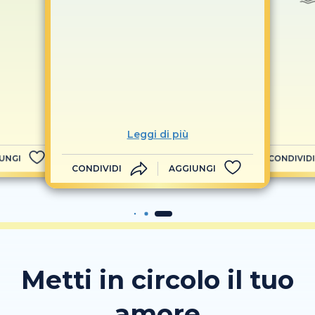
Leggi di più
UNGI
CONDIVIDI
CONDIVIDI
AGGIUNGI
Metti in circolo il tuo
amore