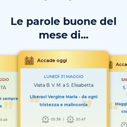
Le parole buone del
mese di...
Accade oggi
Acca
LUNEDÌ 31 MAGGIO
GGIO
SA
Visita B. V. M. a S. Elisabetta
ITÀ
S
Liberaci Vergine Maria - da ogni
 è sempre
Maggio
tristezza e malinconia
a
co
05.38
20.47
0.46