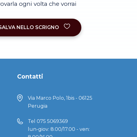
trovarla ogni volta che vorrai
SALVA NELLO SCRIGNO
Contatti
Via Marco Polo, 1bis - 06125
Perugia
Tel
075 5069369
lun-giov: 8.00/17.00 - ven: