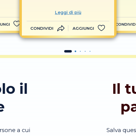
Leggi di più
UNGI
CONDIVID
CONDIVIDI
AGGIUNGI
lo il
Il 
e
p
rsone a cui
Salva que