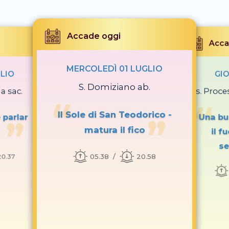
Accade oggi
Acca
MERCOLEDÌ 01 LUGLIO
GLIO
GIO
S. Domiziano ab.
a sac.
Ss. Proc
Il Sole di San Teodorico -
 parlar
Una bu
matura il fico
il f
se
05.38
20.58
20.37