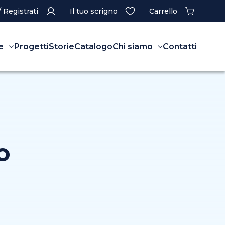
/ Registrati
Il tuo scrigno
Carrello
e
Progetti
Storie
Catalogo
Chi siamo
Contatti
o