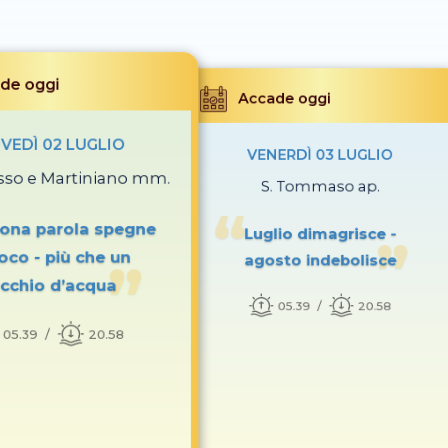
de oggi
Accade oggi
VEDÌ 02 LUGLIO
VENERDÌ 03 LUGLIO
esso e Martiniano mm.
S. Tommaso ap.
ona parola spegne
Luglio dimagrisce -
uoco - più che un
agosto indebolisce
cchio d’acqua
05.39
20.58
05.39
20.58