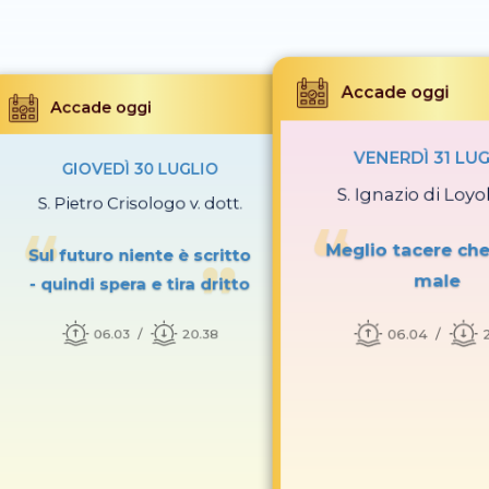
Accade oggi
Accade oggi
VENERDÌ 31 LU
GIOVEDÌ 30 LUGLIO
S. Ignazio di Loyol
S. Pietro Crisologo v. dott.
Meglio tacere che
Sul futuro niente è scritto
male
- quindi spera e tira dritto
06.04
06.03
20.38