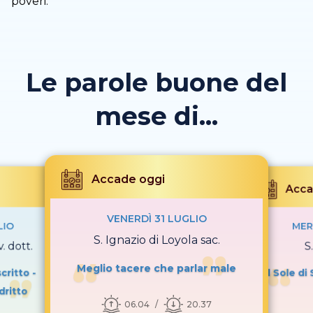
poveri.
Le parole buone del
mese di...
Accade oggi
Acca
VENERDÌ 31 LUGLIO
LIO
MER
S. Ignazio di Loyola sac.
. dott.
S
Meglio tacere che parlar male
critto -
Il Sole d
dritto
06.04
20.37