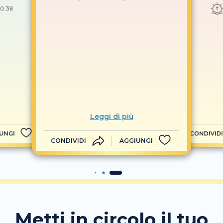
0.38
Leggi di più
UNGI
CONDIVIDI
CONDIVIDI
AGGIUNGI
Metti in circolo il tuo