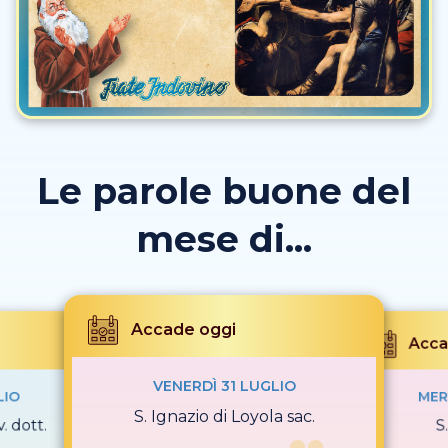
Le parole buone del
mese di...
Accade oggi
Acca
VENERDÌ 31 LUGLIO
LIO
MER
S. Ignazio di Loyola sac.
. dott.
S