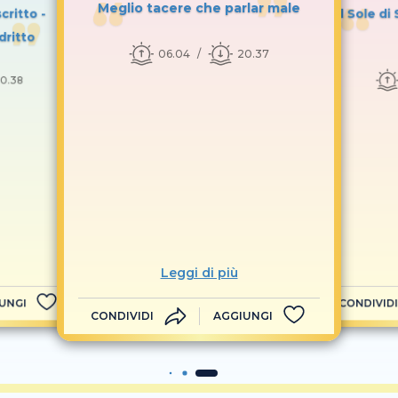
Meglio tacere che parlar male
critto -
Il Sole d
dritto
06.04
20.37
0.38
Leggi di più
UNGI
CONDIVIDI
CONDIVIDI
AGGIUNGI