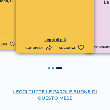
ena, i
La
 riva...
Leggi di più
UNGI
CONDIVID
CONDIVIDI
AGGIUNGI
LEGGI TUTTE LE PAROLE BUONE DI
QUESTO MESE