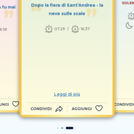
SOLEN
Dopo la fiera di Sant’Andrea - la
n fu mai
neve sulle scale
07.29
16.37
16.38
Leggi di più
UNGI
CONDIVIDI
CONDIVIDI
AGGIUNGI