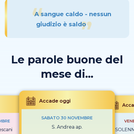
A sangue caldo - nessun
giudizio è saldo
Le parole buone del
mese di...
Accade oggi
Acca
SABATO 30 NOVEMBRE
MBRE
VEN
S. Andrea ap.
escani
SOLENNI