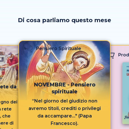
Di cosa parliamo questo mese
Pensiero Spirituale
Prod
NOVEMBRE - Pensiero
ete da
spirituale
“Nel giorno del giudizio non
regno dei
avremo titoli, crediti o privilegi
a rete
da accampare..." (Papa
, che
ere di
Francesco).