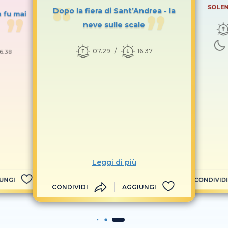
SOLEN
Dopo la fiera di Sant’Andrea - la
n fu mai
neve sulle scale
07.29
16.37
16.38
Leggi di più
UNGI
CONDIVIDI
CONDIVIDI
AGGIUNGI