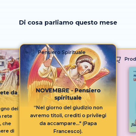
Di cosa parliamo questo mese
Pensiero Spirituale
Prod
NOVEMBRE - Pensiero
ete da
spirituale
“Nel giorno del giudizio non
regno dei
avremo titoli, crediti o privilegi
a rete
da accampare..." (Papa
, che
ere di
Francesco).