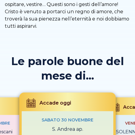
ospitare, vestire… Questi sono i gesti dell’amore!
Cristo è venuto a portarci un regno di amore, che
troverà la sua pienezza nell’eternità e noi dobbiamo
tutti aspirarvi.
Le parole buone del
mese di...
Accade oggi
Acca
SABATO 30 NOVEMBRE
MBRE
VEN
S. Andrea ap.
escani
SOLENNI