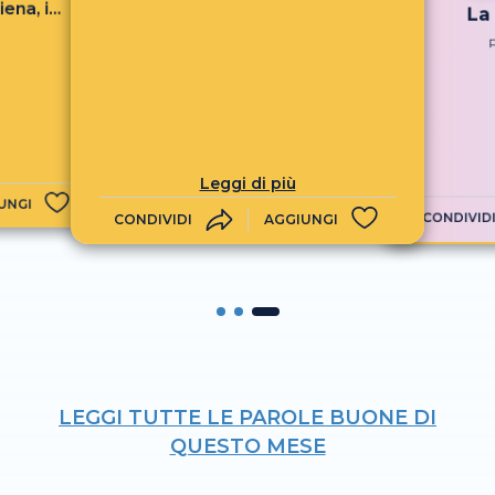
ena, i
La
 riva...
Leggi di più
UNGI
CONDIVID
CONDIVIDI
AGGIUNGI
LEGGI TUTTE LE PAROLE BUONE DI
QUESTO MESE