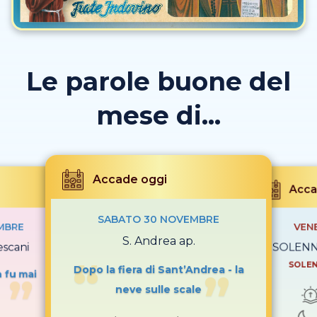
Le parole buone del
mese di...
Accade oggi
Acca
SABATO 30 NOVEMBRE
MBRE
VEN
S. Andrea ap.
escani
SOLENNI
SOLEN
Dopo la fiera di Sant’Andrea - la
n fu mai
neve sulle scale