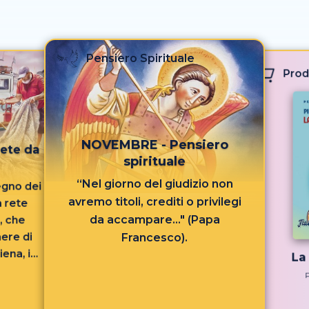
Pensiero Spirituale
Prod
NOVEMBRE - Pensiero
ete da
spirituale
“Nel giorno del giudizio non
regno dei
avremo titoli, crediti o privilegi
a rete
da accampare..." (Papa
, che
ere di
Francesco).
ena, i
La
 riva...