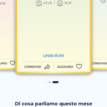
07.29
16.37
16.38
Leggi di più
UNGI
CONDIVIDI
CONDIVIDI
AGGIUNGI
Di cosa parliamo questo mese