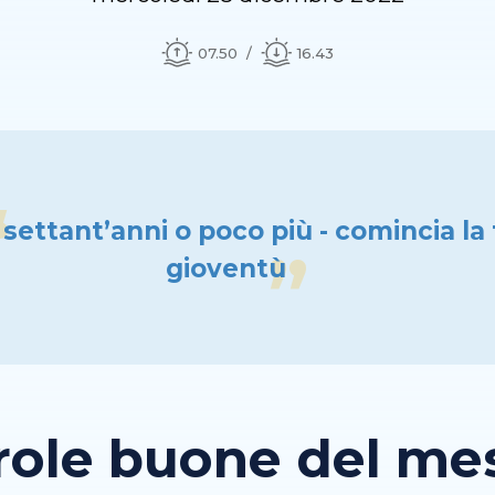
07.50
16.43
 settant’anni o poco più - comincia la
gioventù
role buone del mese