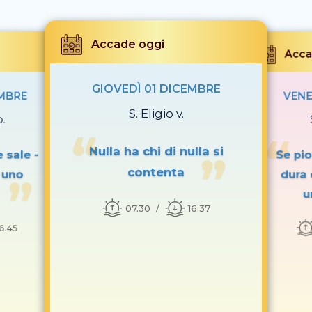
Accade oggi
Acca
GIOVEDÌ 01 DICEMBRE
EMBRE
VENE
S. Eligio v.
p.
Nulla ha chi di nulla si
 sale -
Se pio
contenta
 uno
dura 
u
07.30
16.37
16.45