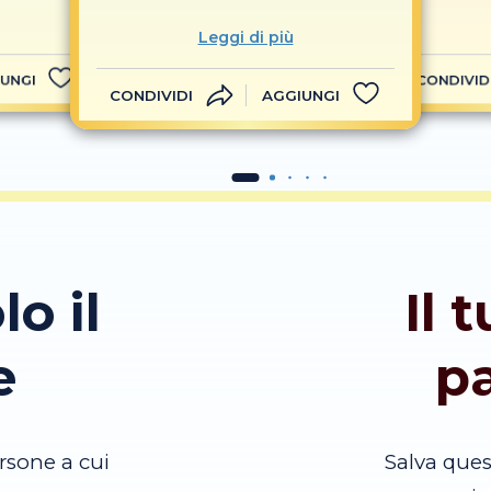
Leggi di più
UNGI
CONDIVID
CONDIVIDI
AGGIUNGI
lo il
Il 
e
p
rsone a cui
Salva que