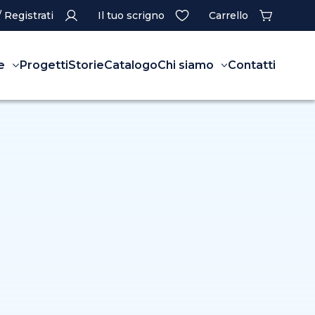
/ Registrati
Il tuo scrigno
Carrello
e
Progetti
Storie
Catalogo
Chi siamo
Contatti