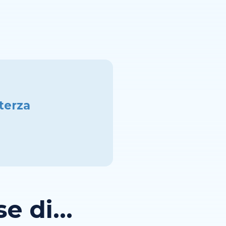
 terza
 di...