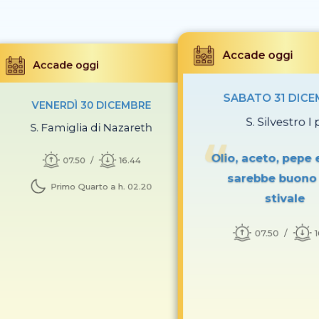
Accade oggi
Accade oggi
SABATO 31 DIC
VENERDÌ 30 DICEMBRE
S. Silvestro I 
S. Famiglia di Nazareth
Olio, aceto, pepe e
07.50
16.44
sarebbe buono
Primo Quarto a h. 02.20
stivale
07.50