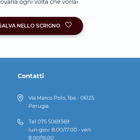
trovarla ogni volta che vorrai
SALVA NELLO SCRIGNO
Contatti
Via Marco Polo, 1bis - 06125
Perugia
Tel
075 5069369
lun-giov: 8.00/17.00 - ven:
8.00/16.00