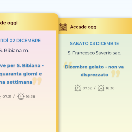
de oggi
Accade oggi
RDÌ 02 DICEMBRE
SABATO 03 DICEMBRE
S. Bibiana m.
S. Francesco Saverio sac.
ve per S. Bibiana -
Dicembre gelato - non va
quaranta giorni e
disprezzato
na settimana
07.32
16.36
07.31
16.36