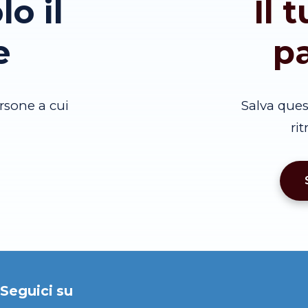
lo il
Il 
e
p
rsone a cui
Salva que
ri
Seguici su