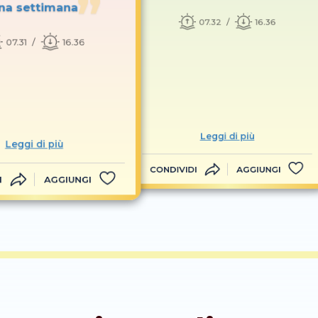
na settimana
07.32
16.36
07.31
16.36
Leggi di più
Leggi di più
CONDIVIDI
AGGIUNGI
I
AGGIUNGI