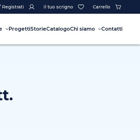
/ Registrati
Il tuo scrigno
Carrello
e
Progetti
Storie
Catalogo
Chi siamo
Contatti
t.