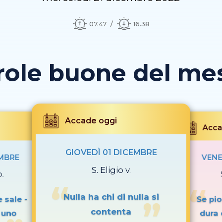
07.47
16.38
role buone del mese
Accade oggi
Acca
GIOVEDÌ 01 DICEMBRE
EMBRE
VENE
S. Eligio v.
p.
Nulla ha chi di nulla si
 sale -
Se pio
contenta
 uno
dura 