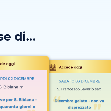
 di...
de oggi
Accade oggi
RDÌ 02 DICEMBRE
SABATO 03 DICEMBRE
S. Bibiana m.
S. Francesco Saverio sac.
ve per S. Bibiana -
Dicembre gelato - non va
quaranta giorni e
disprezzato