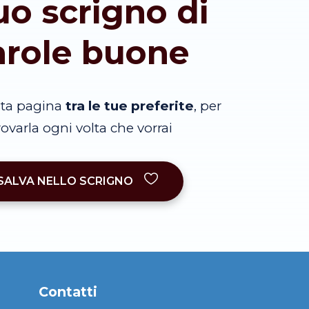
tuo scrigno di
arole buone
sta pagina
tra le tue preferite
, per
trovarla ogni volta che vorrai
SALVA NELLO SCRIGNO
Contatti