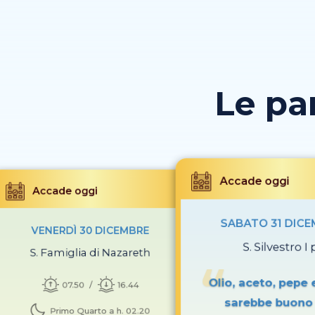
Le pa
Accade oggi
Accade oggi
SABATO 31 DIC
VENERDÌ 30 DICEMBRE
S. Silvestro I 
S. Famiglia di Nazareth
Olio, aceto, pepe e
07.50
16.44
sarebbe buono
Primo Quarto a h. 02.20