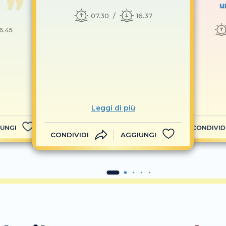
u
07.30
16.37
16.45
Leggi di più
UNGI
CONDIVID
CONDIVIDI
AGGIUNGI