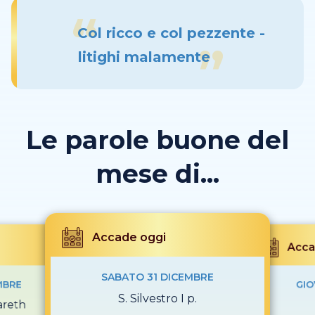
Col ricco e col pezzente -
litighi malamente
Le parole buone del
mese di...
Accade oggi
Acca
SABATO 31 DICEMBRE
MBRE
GIO
S. Silvestro I p.
areth