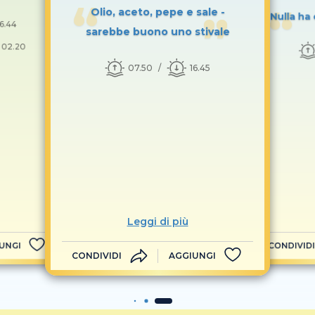
Olio, aceto, pepe e sale -
Nulla ha 
16.44
sarebbe buono uno stivale
. 02.20
07.50
16.45
Leggi di più
UNGI
CONDIVIDI
CONDIVIDI
AGGIUNGI