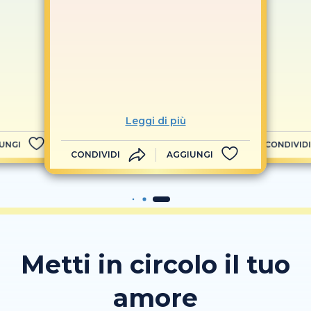
Leggi di più
UNGI
CONDIVIDI
CONDIVIDI
AGGIUNGI
Metti in circolo il tuo
amore