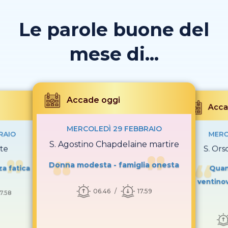
Le parole buone del
mese di...
Accade oggi
Acca
MERCOLEDÌ 29 FEBBRAIO
RAIO
MERC
S. Agostino Chapdelaine martire
te
S. Ors
Donna modesta - famiglia onesta
za fatica
Quan
ventinov
06.46
17.59
17.58