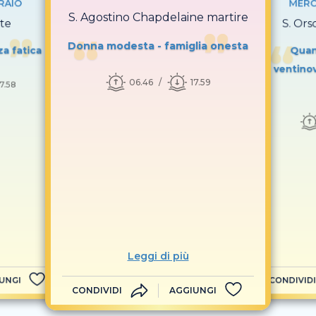
RAIO
MERC
S. Agostino Chapdelaine martire
te
S. Ors
Donna modesta - famiglia onesta
za fatica
Quan
ventinov
06.46
17.59
17.58
Leggi di più
UNGI
CONDIVIDI
CONDIVIDI
AGGIUNGI