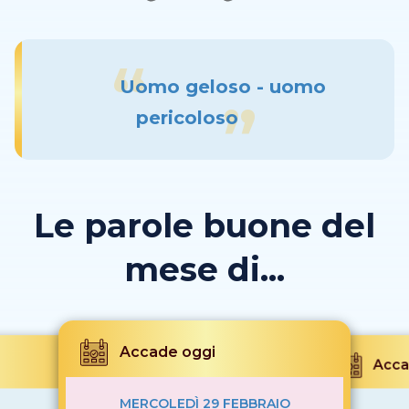
Uomo geloso - uomo
pericoloso
Le parole buone del
mese di...
Accade oggi
Acca
MERCOLEDÌ 29 FEBBRAIO