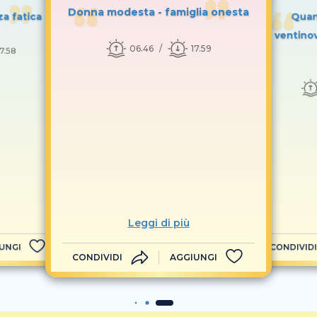
Donna modesta - famiglia onesta
za fatica
Quan
ventinov
06.46
17.59
17.58
Leggi di più
UNGI
CONDIVIDI
CONDIVIDI
AGGIUNGI