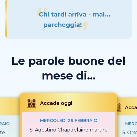
Chi tardi arriva - mal...
parcheggia!
Le parole buone del
mese di...
Accade oggi
Acca
MERCOLEDÌ 29 FEBBRAIO
RAIO
MERC
S. Agostino Chapdelaine martire
te
S. Ors