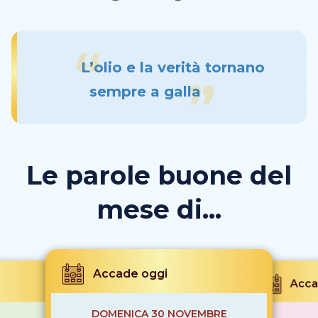
L’olio e la verità tornano
sempre a galla
Le parole buone del
mese di...
Accade oggi
Acca
DOMENICA 30 NOVEMBRE