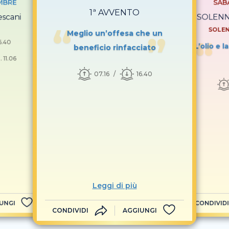
MBRE
SAB
1ª AVVENTO
escani
SOLENNI
SOLEN
Meglio un’offesa che un
6.40
L’olio e 
beneficio rinfacciato
 11.06
07.16
16.40
Leggi di più
UNGI
CONDIVIDI
CONDIVIDI
AGGIUNGI