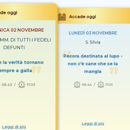
de oggi
Accade oggi
ICA 02 NOVEMBRE
LUNEDÌ 03 NOVEMBRE
COMM. DI TUTTI I FEDELI
S. Silvia
DEFUNTI
Pecora destinata al lupo -
 e la verità tornano
non c’è cane che se la
empre a galla
mangia
06.43
17.03
06.44
17.01
Leggi di più
Leggi di più