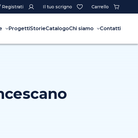
/ Registrati
Il tuo scrigno
Carrello
e
Progetti
Storie
Catalogo
Chi siamo
Contatti
ancescano