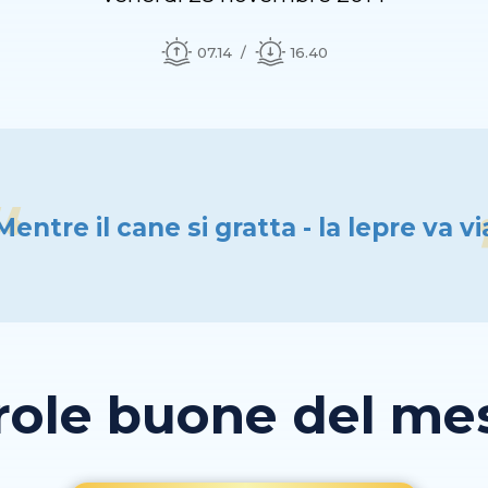
07.14
16.40
Mentre il cane si gratta - la lepre va vi
role buone del mese