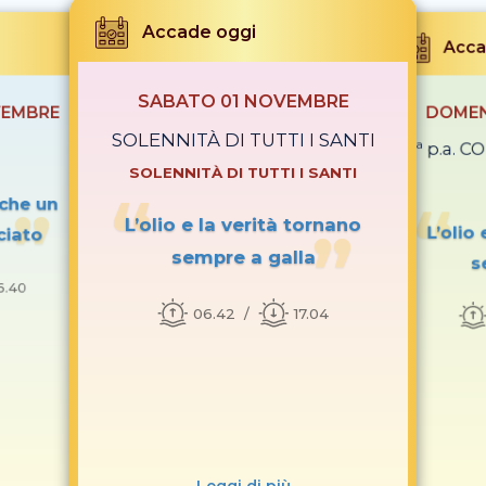
Accade oggi
Acca
SABATO 01 NOVEMBRE
VEMBRE
DOMEN
SOLENNITÀ DI TUTTI I SANTI
31ª p.a. 
SOLENNITÀ DI TUTTI I SANTI
 che un
L’olio e la verità tornano
L’olio
ciato
sempre a galla
s
6.40
06.42
17.04