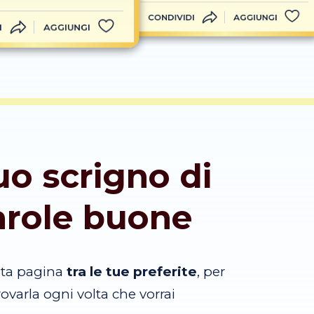
CONDIVIDI
AGGIUNGI
I
AGGIUNGI
tuo scrigno di
arole buone
sta pagina
tra le tue preferite
, per
trovarla ogni volta che vorrai