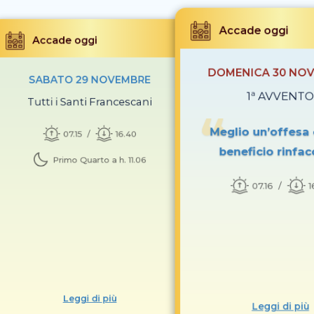
Accade oggi
Accade oggi
DOMENICA 30 NO
SABATO 29 NOVEMBRE
1ª AVVENTO
Tutti i Santi Francescani
Meglio un’offesa
07.15
16.40
beneficio rinfac
Primo Quarto a h. 11.06
07.16
1
Leggi di più
Leggi di più