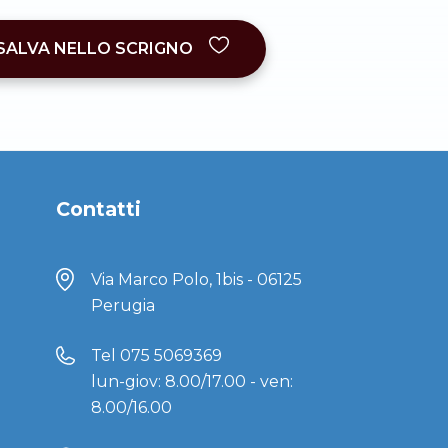
SALVA NELLO SCRIGNO
Contatti
Via Marco Polo, 1bis - 06125
Perugia
Tel
075 5069369
lun-giov: 8.00/17.00 - ven:
8.00/16.00