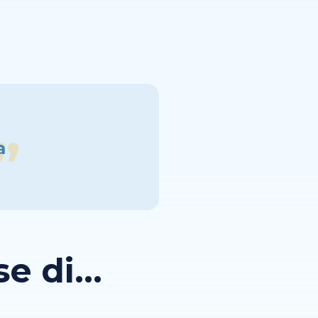
a
 di...