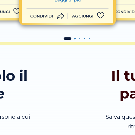
Leggi di più
UNGI
CONDIVID
CONDIVIDI
AGGIUNGI
lo il
Il 
e
p
rsone a cui
Salva que
ri