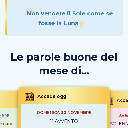
Non vendere il Sole come se
fosse la Luna
Le parole buone del
mese di...
Accade oggi
Acca
DOMENICA 30 NOVEMBRE
MBRE
SAB
1ª AVVENTO
escani
SOLENNI