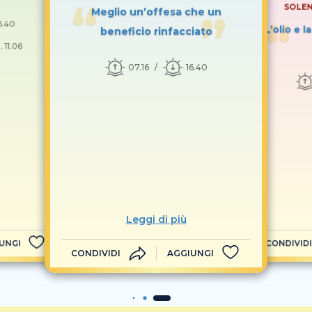
SOLEN
Meglio un’offesa che un
6.40
L’olio e 
beneficio rinfacciato
 11.06
07.16
16.40
Leggi di più
UNGI
CONDIVIDI
CONDIVIDI
AGGIUNGI