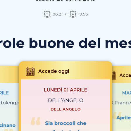
06.21
19.56
role buone del mese
Accade oggi
Acca
LUNEDÌ 01 APRILE
RILE
MAR
DELL’ANGELO
ttolengo
S. Franc
DELL’ANGELO
April
Sia broccoli che
acinano