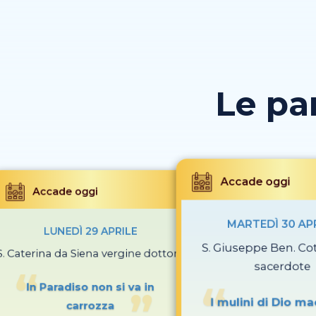
Le pa
Accade oggi
Accade oggi
MARTEDÌ 30 AP
LUNEDÌ 29 APRILE
S. Giuseppe Ben. Co
S. Caterina da Siena vergine dottore
sacerdote
In Paradiso non si va in
I mulini di Dio m
carrozza