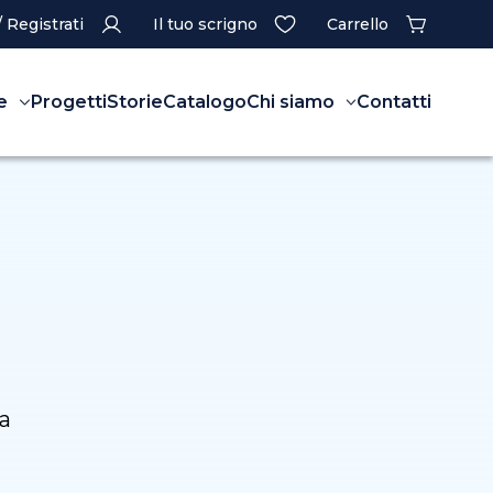
/ Registrati
Il tuo scrigno
Carrello
e
Progetti
Storie
Catalogo
Chi siamo
Contatti
a