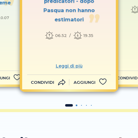
predicatori - dopo
seme
Pasqua non hanno
20.07
estimatori
06.52
19.35
Leggi di più
UNGI
CONDIVID
CONDIVIDI
AGGIUNGI