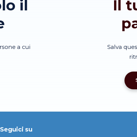
lo il
Il 
e
p
rsone a cui
Salva que
ri
Seguici su