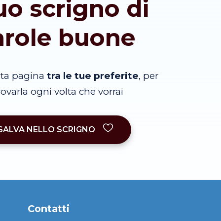
tuo scrigno di
arole buone
sta pagina
tra le tue preferite
, per
trovarla ogni volta che vorrai
SALVA NELLO SCRIGNO
Contatti