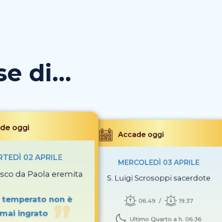
 di...
de oggi
Accade oggi
TEDÌ 02 APRILE
MERCOLEDÌ 03 APRILE
esco da Paola eremita
S. Luigi Scrosoppi sacerdote
e temperato non è
06.49
19.37
mai ingrato
Ultimo Quarto a h. 06.36