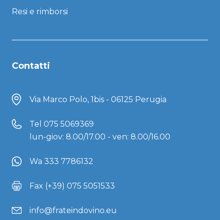
Resi e rimborsi
Contatti
Via Marco Polo, 1bis - 06125 Perugia
Tel
075 5069369
lun-giov: 8.00/17.00 - ven: 8.00/16.00
Wa 333 7786132
Fax (+39) 075 5051533
info@frateindovino.eu