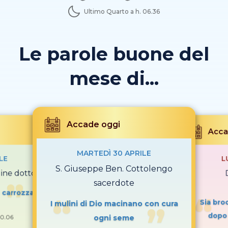
Ultimo Quarto a h. 06.36
Le parole buone del
mese di...
Accade oggi
Acca
MARTEDÌ 30 APRILE
LE
L
S. Giuseppe Ben. Cottolengo
gine dottore
sacerdote
n carrozza
Sia broc
I mulini di Dio macinano con cura
dopo
ogni seme
0.06