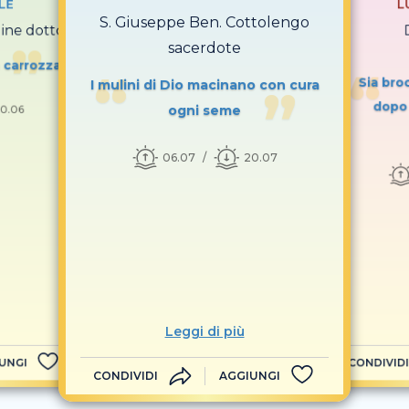
LE
L
S. Giuseppe Ben. Cottolengo
gine dottore
sacerdote
n carrozza
Sia broc
I mulini di Dio macinano con cura
dopo
ogni seme
0.06
06.07
20.07
Leggi di più
UNGI
CONDIVIDI
CONDIVIDI
AGGIUNGI