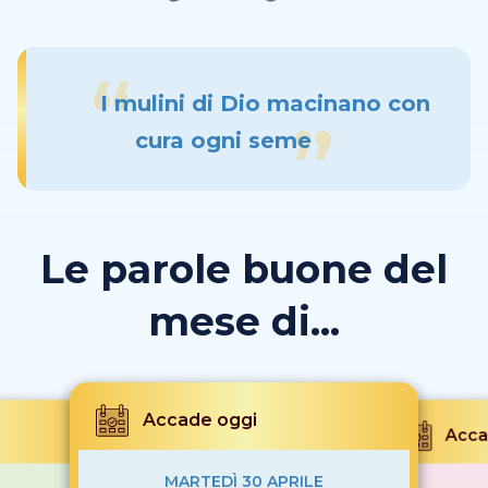
I mulini di Dio macinano con
cura ogni seme
Le parole buone del
mese di...
Accade oggi
Acca
MARTEDÌ 30 APRILE