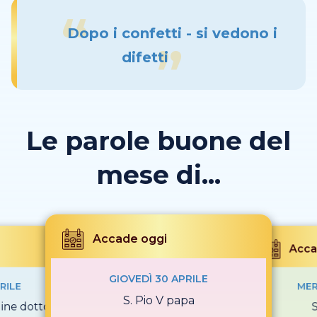
Dopo i confetti - si vedono i
difetti
Le parole buone del
mese di...
Accade oggi
Acca
GIOVEDÌ 30 APRILE
RILE
MER
S. Pio V papa
gine dottore