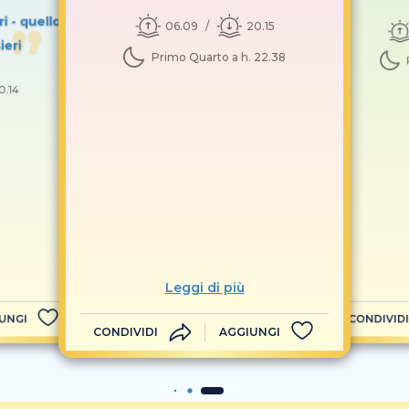
ri - quello
06.09
20.15
ieri
Primo Quarto a h. 22.38
0.14
Leggi di più
UNGI
CONDIVIDI
CONDIVIDI
AGGIUNGI