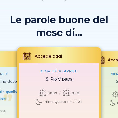
Le parole buone del
mese di...
Accade oggi
Acca
GIOVEDÌ 30 APRILE
RILE
MER
S. Pio V papa
gine dottore
ri - quello
06.09
20.15
ieri
Primo Quarto a h. 22.38
0.14