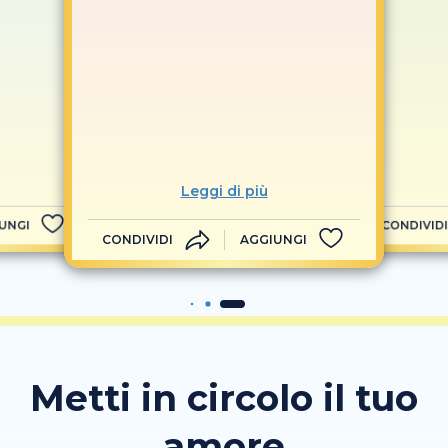
Leggi di più
UNGI
CONDIVIDI
CONDIVIDI
AGGIUNGI
Metti in circolo il tuo
amore