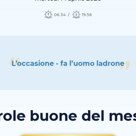
06.34
19.56
L’occasione - fa l’uomo ladrone
role buone del mese