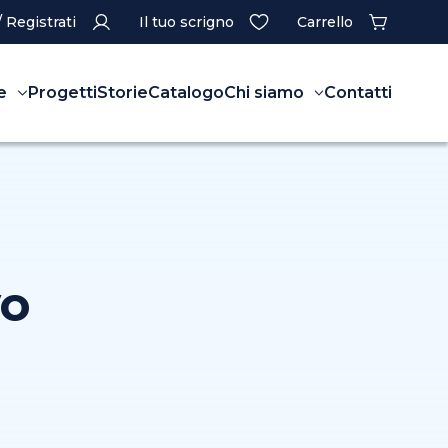
/ Registrati
Il tuo scrigno
Carrello
e
Progetti
Storie
Catalogo
Chi siamo
Contatti
vo