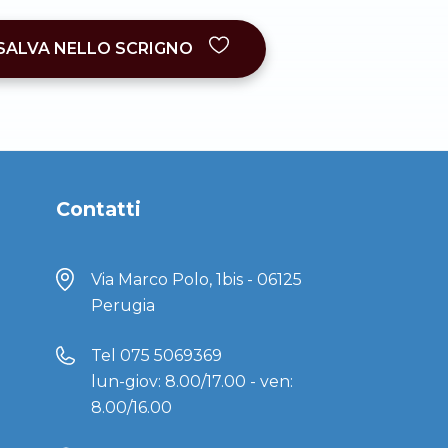
SALVA NELLO SCRIGNO
Contatti
Via Marco Polo, 1bis - 06125
Perugia
Tel
075 5069369
lun-giov: 8.00/17.00 - ven:
8.00/16.00