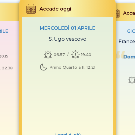
Accade oggi
Acca
MERCOLEDÌ 01 APRILE
RILE
GIO
S. Ugo vescovo
a
S. Franc
06.57
19.40
20.15
Doma
Primo Quarto a h. 12.21
. 22.38