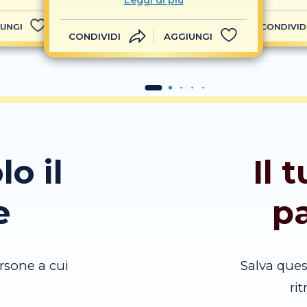
Leggi di più
UNGI
CONDIVID
CONDIVIDI
AGGIUNGI
lo il
Il 
e
p
rsone a cui
Salva que
ri