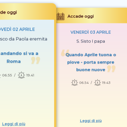
de oggi
Accade oggi
VEDÌ 02 APRILE
VENERDÌ 03 APRILE
esco da Paola eremita
S. Sisto I papa
ndando si va a
Quando Aprile tuona o
Roma
piove - porta sempre
buone nuove
06.55
19.41
06.54
19.43
Leggi di più
Leggi di più