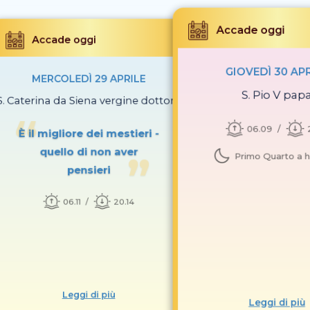
Accade oggi
Accade oggi
GIOVEDÌ 30 AP
MERCOLEDÌ 29 APRILE
S. Pio V pap
S. Caterina da Siena vergine dottore
06.09
È il migliore dei mestieri -
quello di non aver
Primo Quarto a h
pensieri
06.11
20.14
Leggi di più
Leggi di più