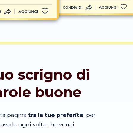
CONDIVIDI
AGGIUNGI
I
AGGIUNGI
tuo scrigno di
arole buone
sta pagina
tra le tue preferite
, per
trovarla ogni volta che vorrai