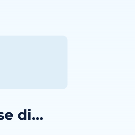
 di...