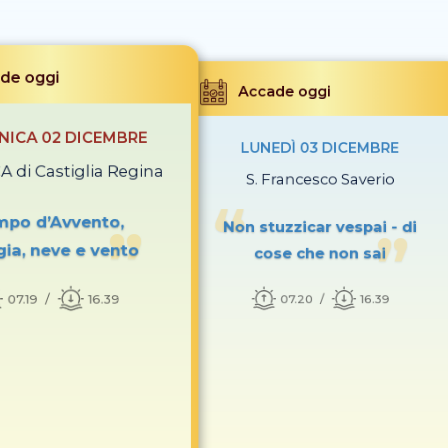
de oggi
Accade oggi
ICA 02 DICEMBRE
LUNEDÌ 03 DICEMBRE
A di Castiglia Regina
S. Francesco Saverio
mpo d’Avvento,
Non stuzzicar vespai - di
gia, neve e vento
cose che non sai
07.19
16.39
07.20
16.39