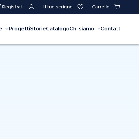
/ Registrati
Il tuo scrigno
Carrello
e
Progetti
Storie
Catalogo
Chi siamo
Contatti