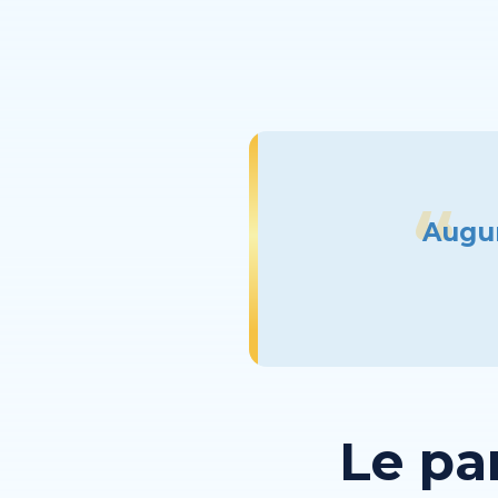
Augur
Le pa