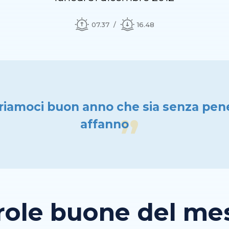
07.37
16.48
iamoci buon anno che sia senza pen
affanno
role buone del mese