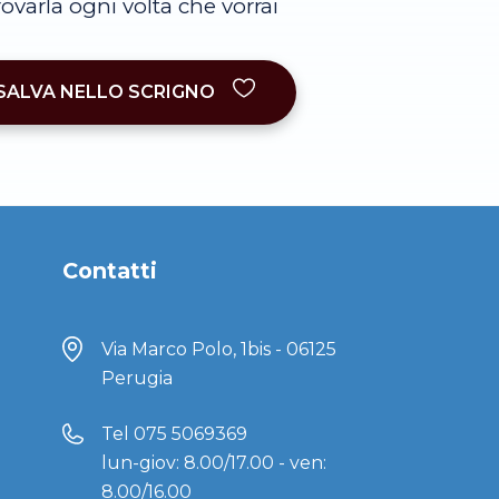
trovarla ogni volta che vorrai
SALVA NELLO SCRIGNO
Contatti
Via Marco Polo, 1bis - 06125
Perugia
Tel
075 5069369
lun-giov: 8.00/17.00 - ven:
8.00/16.00