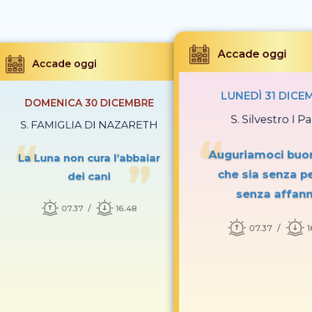
Accade oggi
Accade oggi
LUNEDÌ 31 DICE
DOMENICA 30 DICEMBRE
S. Silvestro I P
S. FAMIGLIA DI NAZARETH
Auguriamoci buo
La Luna non cura l’abbaiar
che sia senza p
dei cani
senza affan
07.37
16.48
07.37
1