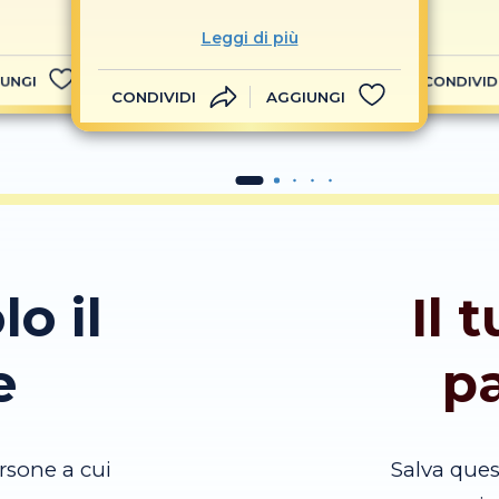
Leggi di più
UNGI
CONDIVID
CONDIVIDI
AGGIUNGI
lo il
Il 
e
p
rsone a cui
Salva que