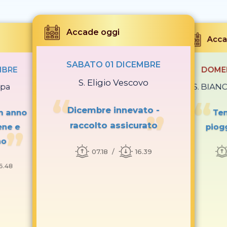
Accade oggi
Acca
SABATO 01 DICEMBRE
MBRE
DOMEN
S. Eligio Vescovo
apa
S. BIANC
Dicembre innevato -
n anno
Te
raccolto assicurato
ene e
piog
no
07.18
16.39
6.48