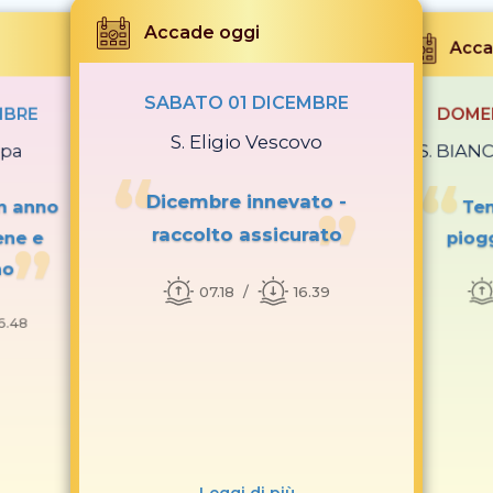
Accade oggi
Acca
SABATO 01 DICEMBRE
MBRE
DOMEN
S. Eligio Vescovo
apa
S. BIANC
Dicembre innevato -
n anno
Te
raccolto assicurato
ene e
piog
no
07.18
16.39
6.48