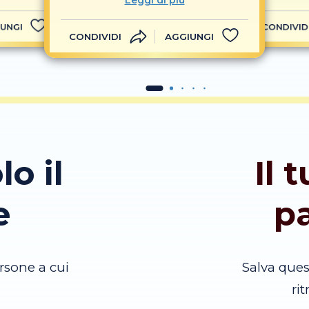
Leggi di più
UNGI
CONDIVID
CONDIVIDI
AGGIUNGI
lo il
Il 
e
p
rsone a cui
Salva que
ri