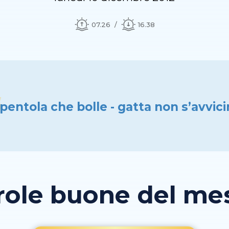
07.26
16.38
pentola che bolle - gatta non s’avvic
role buone del mese