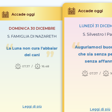
Accade oggi
Accade oggi
LUNEDÌ 31 DICE
DOMENICA 30 DICEMBRE
S. Silvestro I P
S. FAMIGLIA DI NAZARETH
Auguriamoci buo
La Luna non cura l’abbaiar
che sia senza p
dei cani
senza affan
07.37
16.48
07.37
1
Leggi di più
Leggi di più