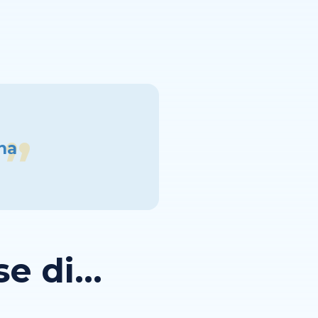
ina
 di...