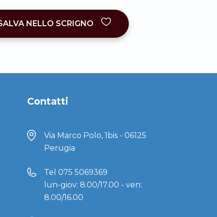
SALVA NELLO SCRIGNO
Contatti
Via Marco Polo, 1bis - 06125
Perugia
Tel
075 5069369
lun-giov: 8.00/17.00 - ven:
8.00/16.00