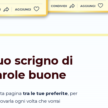
CONDIVIDI
AGGIUNGI
I
AGGIUNGI
tuo scrigno di
arole buone
sta pagina
tra le tue preferite
, per
trovarla ogni volta che vorrai