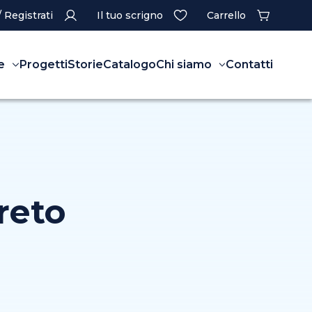
/ Registrati
Il tuo scrigno
Carrello
e
Progetti
Storie
Catalogo
Chi siamo
Contatti
reto