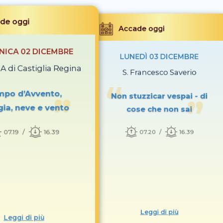
de oggi
Accade oggi
ICA 02 DICEMBRE
LUNEDÌ 03 DICEMBRE
A di Castiglia Regina
S. Francesco Saverio
mpo d’Avvento,
Non stuzzicar vespai - di
gia, neve e vento
cose che non sai
07.19
16.39
07.20
16.39
Leggi di più
Leggi di più