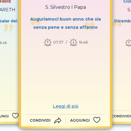
EMBRE
SAB
S. Silvestro I Papa
AZARETH
S
Auguriamoci buon anno che sia
baiar dei
Dicembr
senza pene e senza affanno
07.37
16.48
16.48
Leggi di più
UNGI
CONDIVIDI
CONDIVIDI
AGGIUNGI