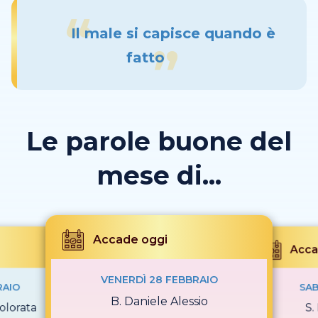
Il male si capisce quando è
fatto
Le parole buone del
mese di...
Accade oggi
Acca
VENERDÌ 28 FEBBRAIO
RAIO
SAB
B. Daniele Alessio
olorata
S.