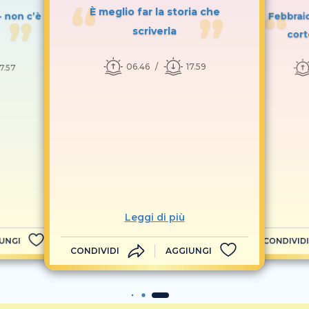
È meglio far la storia che
- non c’è
Febbraio
scriverla
cort
06.46
17.59
17.57
Leggi di più
UNGI
CONDIVIDI
CONDIVIDI
AGGIUNGI