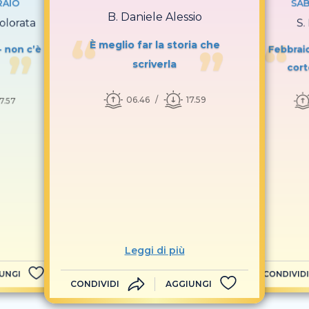
RAIO
SAB
B. Daniele Alessio
olorata
S.
È meglio far la storia che
- non c’è
Febbraio
scriverla
cort
06.46
17.59
17.57
Leggi di più
UNGI
CONDIVIDI
CONDIVIDI
AGGIUNGI