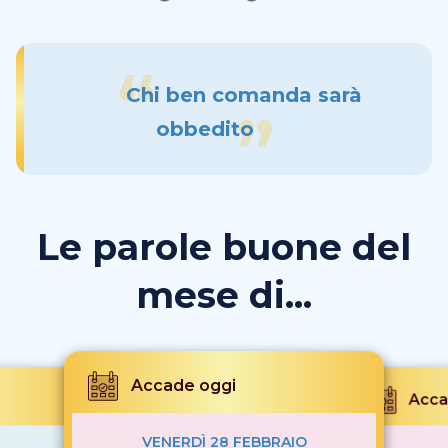
Chi ben comanda sarà
obbedito
Le parole buone del
mese di...
Accade oggi
Acca
VENERDÌ 28 FEBBRAIO