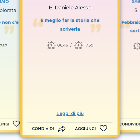
RAIO
SAB
B. Daniele Alessio
olorata
S.
È meglio far la storia che
- non c’è
Febbraio
scriverla
cort
06.46
17.59
17.57
Leggi di più
UNGI
CONDIVIDI
CONDIVIDI
AGGIUNGI