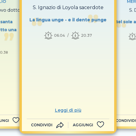
LIO
MER
S. Ignazio di Loyola sacerdote
covo dottore
S.
La lingua unge - e il dente punge
i santa
Bel sole 
otto una
06.04
20.37
0.38
Leggi di più
UNGI
CONDIVIDI
CONDIVIDI
AGGIUNGI