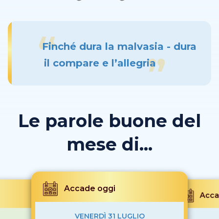
Finché dura la malvasia - dura
il compare e l’allegria
Le parole buone del
mese di...
Accade oggi
Acca
VENERDÌ 31 LUGLIO