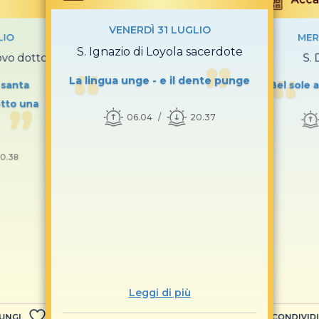
VENERDÌ 31 LUGLIO
LIO
MER
S. Ignazio di Loyola sacerdote
covo dottore
S.
La lingua unge - e il dente punge
i santa
Bel sole 
otto una
06.04
20.37
0.38
Leggi di più
UNGI
CONDIVIDI