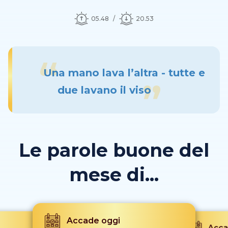
05.48
20.53
Una mano lava l’altra - tutte e
due lavano il viso
Le parole buone del
mese di...
Accade oggi
Acca