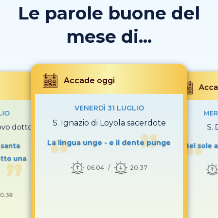
Le parole buone del
mese di...
Accade oggi
Acca
VENERDÌ 31 LUGLIO
LIO
MER
S. Ignazio di Loyola sacerdote
covo dottore
S.
La lingua unge - e il dente punge
i santa
Bel sole 
otto una
06.04
20.37
0.38