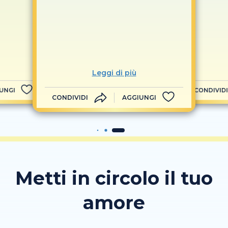
Leggi di più
UNGI
CONDIVIDI
CONDIVIDI
AGGIUNGI
Metti in circolo il tuo
amore