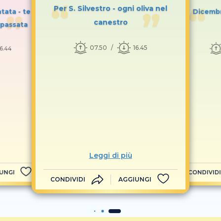
Per S. Silvestro - ogni oliva nel
tata - te
Dicembr
canestro
 passata
07.50
16.45
16.44
Leggi di più
UNGI
CONDIVIDI
CONDIVIDI
AGGIUNGI