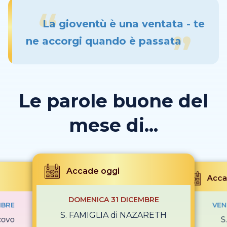
La gioventù è una ventata - te
ne accorgi quando è passata
Le parole buone del
mese di...
Accade oggi
Acca
DOMENICA 31 DICEMBRE
MBRE
VEN
S. FAMIGLIA di NAZARETH
covo
S