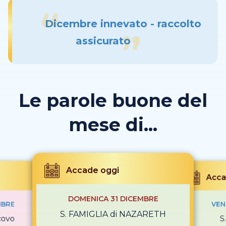
Dicembre innevato - raccolto
assicurato
Le parole buone del
mese di...
Accade oggi
Acca
DOMENICA 31 DICEMBRE
MBRE
VEN
S. FAMIGLIA di NAZARETH
covo
S