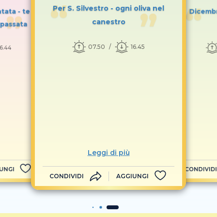
Per S. Silvestro - ogni oliva nel
tata - te
Dicembr
canestro
 passata
07.50
16.45
16.44
Leggi di più
UNGI
CONDIVIDI
CONDIVIDI
AGGIUNGI