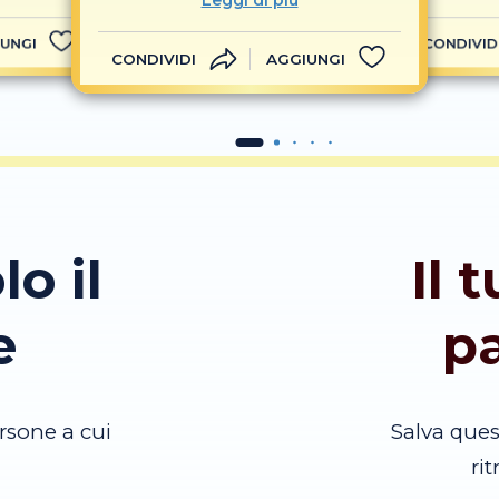
Leggi di più
UNGI
CONDIVID
CONDIVIDI
AGGIUNGI
lo il
Il 
e
p
rsone a cui
Salva que
ri