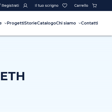
/ Registrati
Il tuo scrigno
Carrello
e
Progetti
Storie
Catalogo
Chi siamo
Contatti
RETH