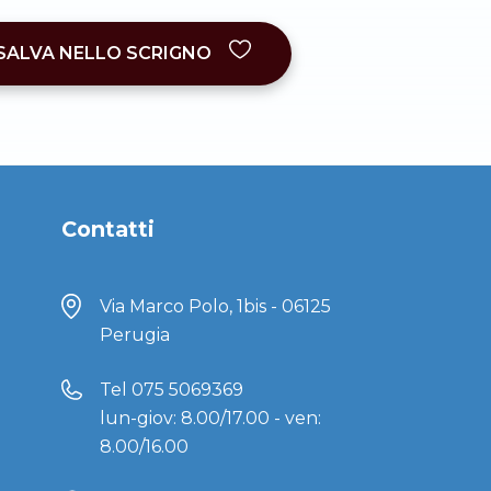
SALVA NELLO SCRIGNO
Contatti
Via Marco Polo, 1bis - 06125
Perugia
Tel
075 5069369
lun-giov: 8.00/17.00 - ven:
8.00/16.00