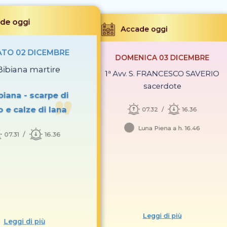
de oggi
Accade oggi
TO 02 DICEMBRE
DOMENICA 03 DICEMBRE
 Bibiana martire
1ª Avv. S. FRANCESCO SAVERIO
sacerdote
ibiana - scarpe di
o e calze di lana
07.32
16.36
Luna Piena a h. 16.46
07.31
16.36
Leggi di più
Leggi di più