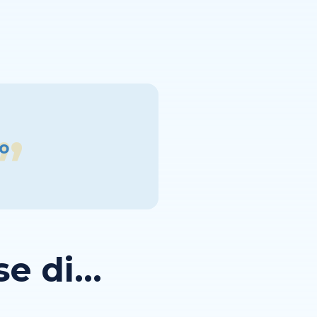
ro
 di...