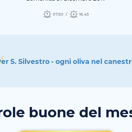
07.50
16.45
er S. Silvestro - ogni oliva nel canest
role buone del mese