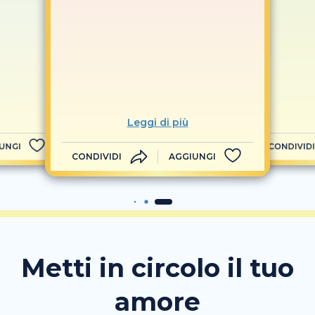
Leggi di più
UNGI
CONDIVIDI
CONDIVIDI
AGGIUNGI
Metti in circolo il tuo
amore