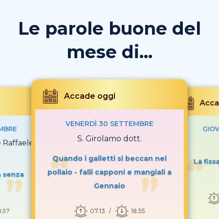
Le parole buone del
mese di...
Accade oggi
Acca
VENERDÌ 30 SETTEMBRE
EMBRE
GIOV
S. Girolamo dott.
e Raffaele
Quando i galletti si beccan nel
La fiss
pollaio - falli capponi e mangiali a
fa senza
Gennaio
07.13
18.55
8.57